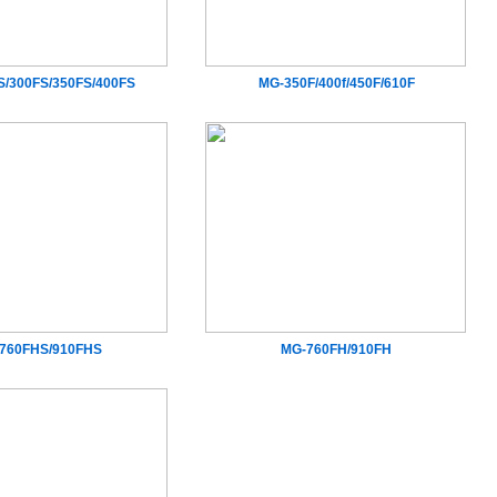
S/300FS/350FS/400FS
MG-350F/400f/450F/610F
760FHS/910FHS
MG-760FH/910FH