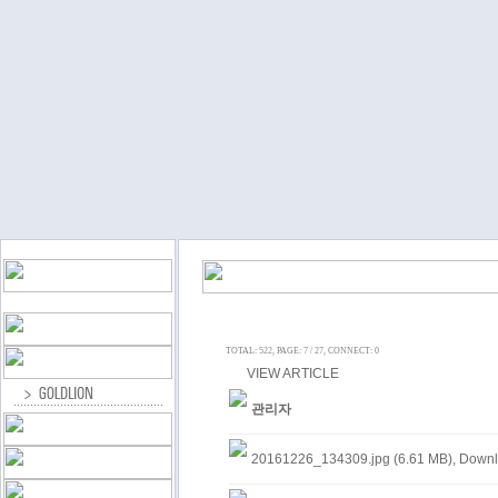
TOTAL: 522, PAGE: 7 / 27, CONNECT: 0
VIEW ARTICLE
관리자
20161226_134309.jpg (6.61 MB)
, Downl