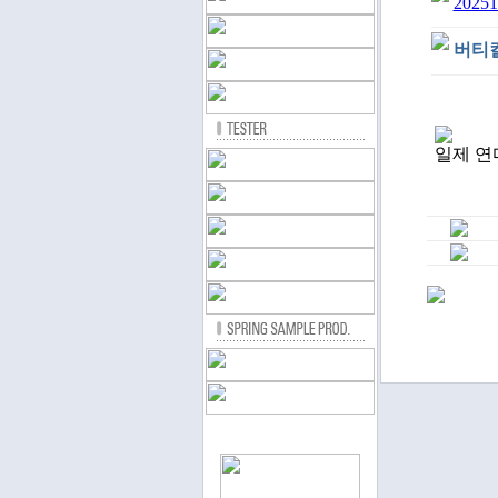
20251
버티
일제 연