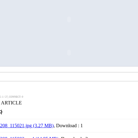
: 1 / 27, CONNECT: 0
ARTICLE
자
208_115021.jpg (3.27 MB)
, Download : 1