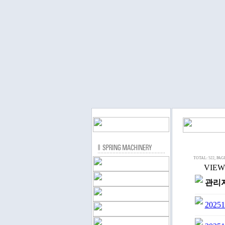
TOTAL: 522, PAGE
VIEW 
관리
20251