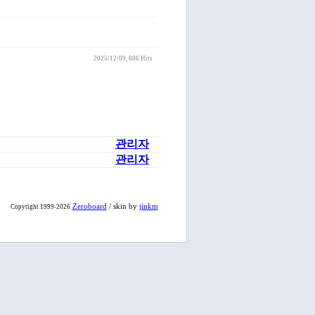
2025/12/09
, 886 Hits
관리자
관리자
Zeroboard
/ skin by
jinkm
Copyright 1999-2026