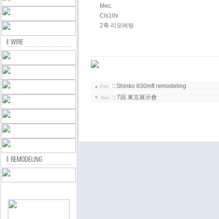
Mec.
Cls10v
2축 리모레링
::
Shinko 830mft remodeling
▲ Prev
::
7回 東京展示會
▼ Next